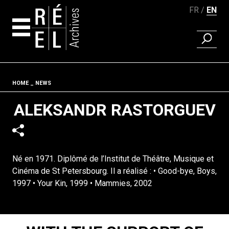
FR
EN
FIND A 
Skip to content
Fil d'ariane
HOME
NEWS
ALEKSANDR RASTORGUEV
Né en 1971. Diplômé de l’Institut de Théâtre, Musique et
Cinéma de St Petersbourg. Il a réalisé : • Good-bye, Boys,
1997 • Your Kin, 1999 • Mammies, 2002