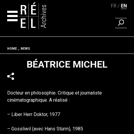
FR
EN
FIND A 
Skip to content
Fil d'ariane
HOME
NEWS
BÉATRICE MICHEL
Docteur en philosophie. Critique et journaliste
cinématographique. A réalisé :
– Liber Herr Doktor, 1977
– Gossliwil (avec Hans Stürm), 1985