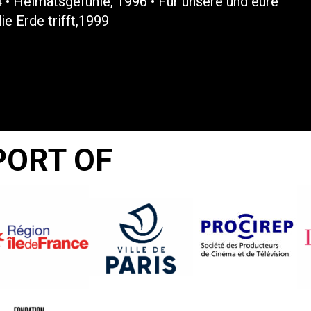
 • Heimatsgefühle, 1996 • Für unsere und eure
ie Erde trifft,1999
PORT OF