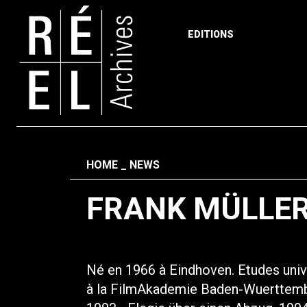
EDITIONS
Skip to content
Fil d'ariane
HOME
NEWS
FRANK MÜLLE
Né en 1966 à Eindhoven. Etudes unive
à la FilmAkademie Baden-Wuerttembe