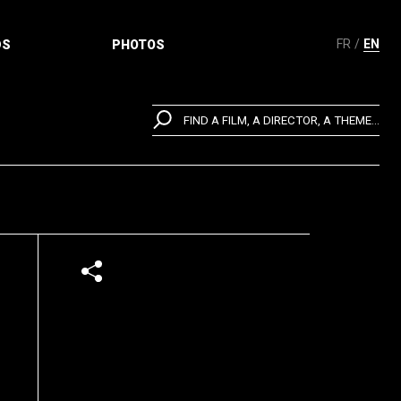
FR
EN
DS
PHOTOS
FIND A FILM, A DIRECTOR, A THEME...