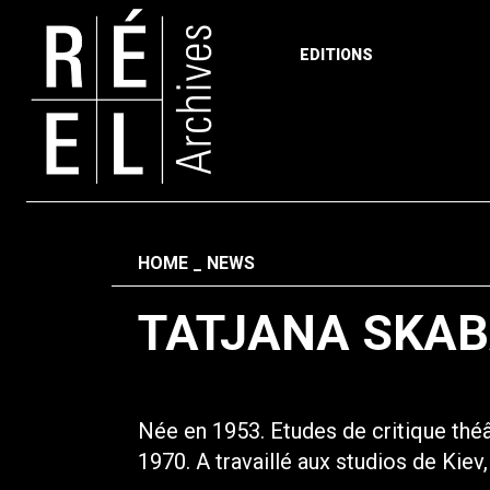
EDITIONS
Skip to content
Fil d'ariane
HOME
NEWS
TATJANA SKA
Née en 1953. Etudes de critique théât
1970. A travaillé aux studios de Kie