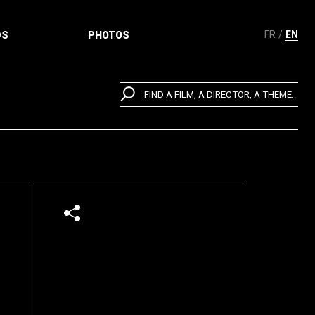
FR
EN
DS
PHOTOS
FIND A FILM, A DIRECTOR, A THEME...