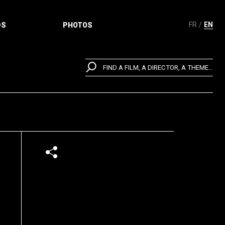
FR
EN
DS
PHOTOS
FIND A FILM, A DIRECTOR, A THEME...