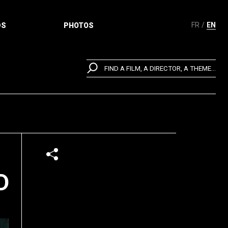
FR
EN
DS
PHOTOS
FIND A FILM, A DIRECTOR, A THEME...
D