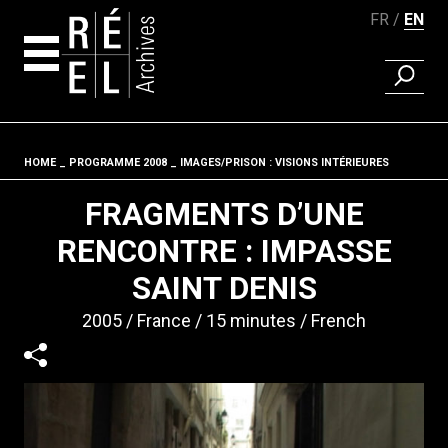
FR
EN
FIND A 
Skip to content
HOME
PROGRAMME 2008
IMAGES/PRISON : VISIONS INTÉRIEURES
Fil d'ariane
FRAGMENTS D’UNE
RENCONTRE : IMPASSE
SAINT DENIS
2005
France
15 minutes
French