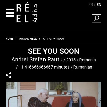
FR
EN
FIND A 
Skip to content
HOME
PROGRAMME 2019
A FIRST WINDOW
Fil d'ariane
SEE YOU SOON
Andrei Stefan Rautu
2018
Romania
11.416666666667 minutes
Rumanian