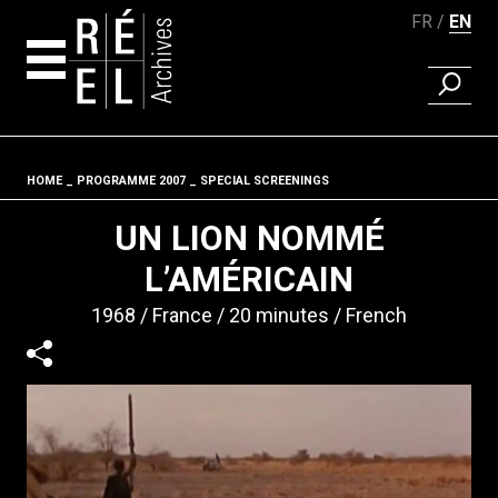
FR
EN
FIND A 
Skip to content
HOME
PROGRAMME 2007
SPECIAL SCREENINGS
Fil d'ariane
UN LION NOMMÉ
L’AMÉRICAIN
1968
France
20 minutes
French