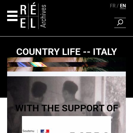
FR
EN
FIND A 
Skip to content
COUNTRY LIFE -- ITALY
Paging
WITH THE SUPPORT OF