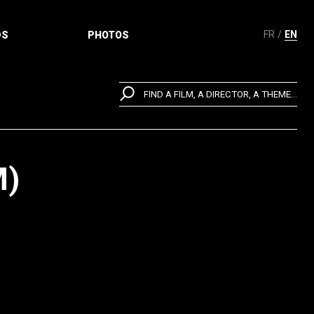
FR
EN
DS
PHOTOS
FIND A FILM, A DIRECTOR, A THEME...
M)