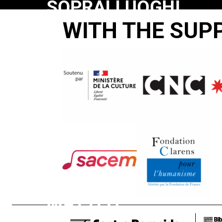
SOPRALLUOGHI
WITH THE SUP
IN
PALESTINA
PER
IL
FILM
: IL
VANGELO
SECONDO
MATTEO