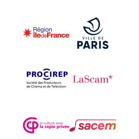
{2003}International Competition
BIS ZUM LETZTEN TRÖPFERL