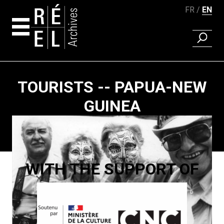
FR
EN
FIND A 
Skip to content
TOURISTS -- PAPUA-NEW
GUINEA
Paging
WITH THE SUPPORT OF