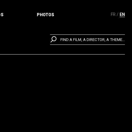
FR
EN
DS
PHOTOS
FIND A FILM, A DIRECTOR, A THEME...