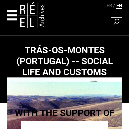
FR
EN
FIND A 
Skip to content
TRÁS-OS-MONTES
(PORTUGAL) -- SOCIAL
LIFE AND CUSTOMS
Paging
WITH THE SUPPORT OF