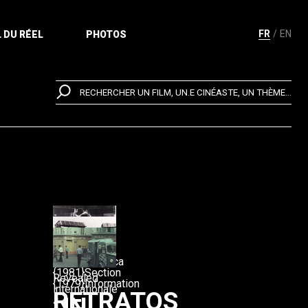
FR
EN
 DU RÉEL
PHOTOS
RECHERCHER UN FILM, UN.E CINÉASTE, UN THÈME...
{1982}America
{1981}Section
Revealed
{1979}Information
internationale
RETRATOS
UN
2