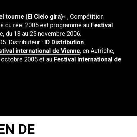
el tourne (El Cielo gira)
« , Compétition
éma du réel 2005 est programmé au
Festival
que, du 13 au 25 novembre 2006.
005. Distributeur :
ID Distribution
.
stival international de Vienne
, en Autriche,
, octobre 2005 et au
Festival International de
EN DE