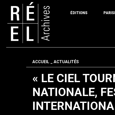
ÉDITIONS
PARIS
Aller au contenu
Fil d'ariane
ACCUEIL
ACTUALITÉS
« LE CIEL TOU
NATIONALE, FE
INTERNATION