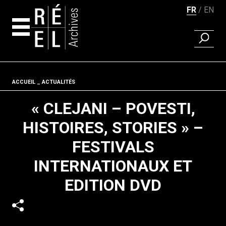
FR
EN
RECHER
Aller au contenu
Fil d'ariane
ACCUEIL
ACTUALITÉS
« CLEJANI – POVESTI,
HISTOIRES, STORIES » –
FESTIVALS
INTERNATIONAUX ET
EDITION DVD