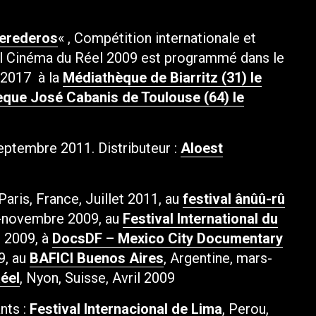
erederos
« , Compétition internationale et
nal Cinéma du Réel 2009 est programmé dans le
 2017 à la
Médiathèque de Biarritz (31) le
que José Cabanis de Toulouse (64) le
 septembre 2011. Distributeur :
Aloest
 Paris, France, Juillet 2011, au
festival ânûû-rû
e-novembre 2009, au
Festival International du
e 2009, à
DocsDF – Mexico City Documentary
9, au
BAFICI Buenos Aires
, Argentine, mars-
éel
, Nyon, Suisse, Avril 2009
ants :
Festival Internacional de Lima
, Perou,