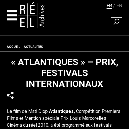
FR
EN
RECHER
Aller au contenu
Fil d'ariane
ACCUEIL
ACTUALITÉS
« ATLANTIQUES » – PRIX,
FESTIVALS
INTERNATIONAUX
Le film de Mati Diop
Atlantiques,
Compétition Premiers
Films et Mention spéciale Prix Louis Marcorelles
Cinéma du réel 2010, a été programmé aux festivals