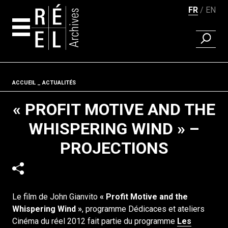
FR
EN
RECHER
Aller au contenu
Fil d'ariane
ACCUEIL
ACTUALITÉS
« PROFIT MOTIVE AND THE
WHISPERING WIND » –
PROJECTIONS
Le film de John Gianvito
« Profit Motive and the
Whispering Wind »
, programme Dédicaces et ateliers
Cinéma du réel 2012 fait partie du programme
Les