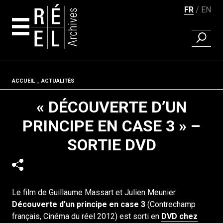
FR
EN
RECHER
Aller au contenu
Fil d'ariane
ACCUEIL
ACTUALITÉS
« DÉCOUVERTE D’UN
PRINCIPE EN CASE 3 » –
SORTIE DVD
Le film de Guillaume Massart et Julien Meunier
Découverte d’un principe en case 3
(Contrechamp
français, Cinéma du réel 2012) est sorti en
DVD chez