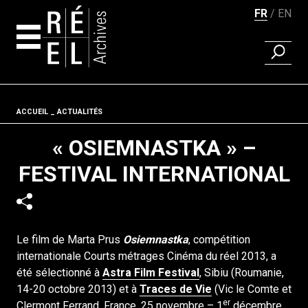
FR
EN
RECHER
Aller au contenu
Fil d'ariane
ACCUEIL
ACTUALITÉS
« OSIEMNASTKA » –
FESTIVAL INTERNATIONAL
Le film de Marta Prus
Osiemnastka
, compétition
internationale Courts métrages Cinéma du réel 2013, a
été sélectionné à
Astra Film Festival
, Sibiu (Roumanie,
14-20 octobre 2013) et à
Traces de Vie
(Vic le Comte et
er
Clermont Ferrand, France, 25 novembre – 1
décembre