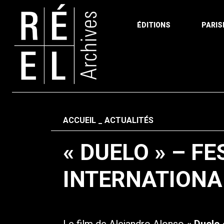
ÉDITIONS
PARIS
Aller au contenu
Fil d'ariane
ACCUEIL
ACTUALITÉS
« DUELO » – F
INTERNATIONA