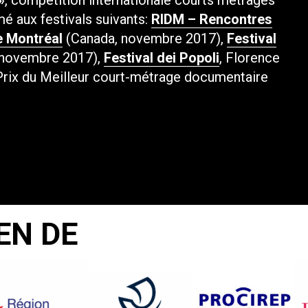
»
, compétition internationale courts métrages
é aux festivals suivants:
RIDM – Rencontres
e Montréal
(Canada, novembre 2017),
Festival
 novembre 2017),
Festival dei Popoli
, Florence
e Prix du Meilleur court-métrage documentaire
EN DE