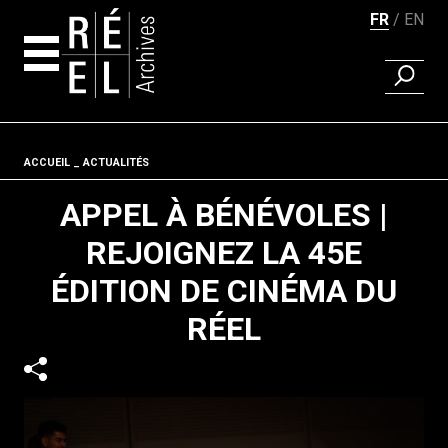
FR
EN
RECHER
Aller au contenu
Fil d'ariane
ACCUEIL
ACTUALITÉS
APPEL À BÉNÉVOLES |
REJOIGNEZ LA 45E
ÉDITION DE CINÉMA DU
RÉEL