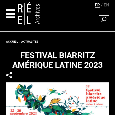
FR
EN
RECHER
Aller au contenu
Fil d'ariane
ACCUEIL
ACTUALITÉS
FESTIVAL BIARRITZ
AMÉRIQUE LATINE 2023