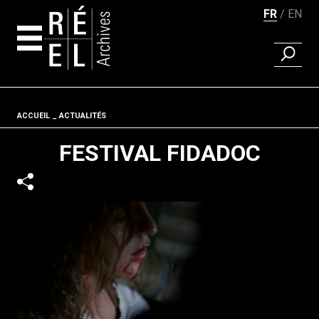
FR
EN
RECHER
Aller au contenu
Fil d'ariane
ACCUEIL
ACTUALITÉS
FESTIVAL FIDADOC