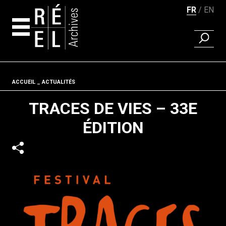
FR
EN
RECHER
Aller au contenu
Fil d'ariane
ACCUEIL
ACTUALITÉS
TRACES DE VIES – 33E
ÉDITION