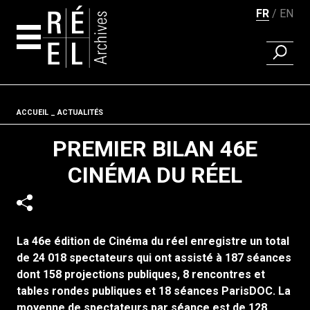
FR
EN
RECHER
Aller au contenu
Fil d'ariane
ACCUEIL
ACTUALITÉS
PREMIER BILAN 46E
CINÉMA DU RÉEL
La 46e édition de Cinéma du réel enregistre un total
de 24 018 spectateurs qui ont assisté à 187 séances
dont 158 projections publiques, 8 rencontres et
tables rondes publiques et 18 séances ParisDOC. La
moyenne de spectateurs par séance est de 128.