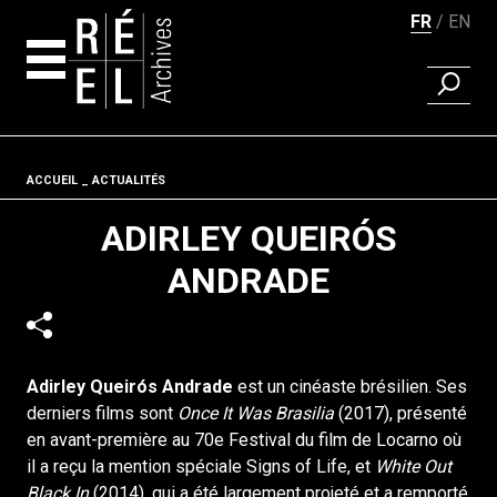
FR
EN
RECHER
Aller au contenu
Fil d'ariane
ACCUEIL
ACTUALITÉS
ADIRLEY QUEIRÓS
ANDRADE
Adirley Queirós Andrade
est un cinéaste brésilien. Ses
derniers films sont
Once It Was Brasilia
(2017), présenté
en avant-première au 70e Festival du film de Locarno où
il a reçu la mention spéciale Signs of Life, et
White Out
Black In
(2014), qui a été largement projeté et a remporté