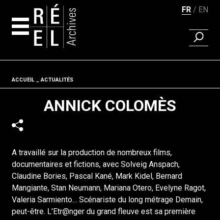
FR
EN
RECHER
Aller au contenu
Fil d'ariane
ACCUEIL
ACTUALITÉS
ANNICK COLOMÈS
A travaillé sur la production de nombreux films,
documentaires et fictions, avec Solveig Anspach,
Claudine Bories, Pascal Kané, Mark Kidel, Bernard
Mangiante, Stan Neumann, Mariana Otero, Evelyne Ragot,
Valeria Sarmiento… Scénariste du long métrage Demain,
peut-être. L’Etr@nger du grand fleuve est sa première