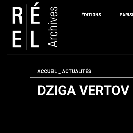
ÉDITIONS
PARIS
Aller au contenu
Fil d'ariane
ACCUEIL
ACTUALITÉS
DZIGA VERTOV