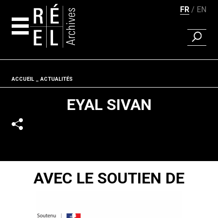
FR
EN
RECHER
Aller au contenu
Fil d'ariane
ACCUEIL
ACTUALITÉS
EYAL SIVAN
AVEC LE SOUTIEN DE