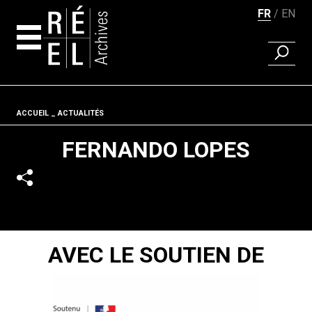
FR
EN
RECHER
Aller au contenu
Fil d'ariane
ACCUEIL
ACTUALITÉS
FERNANDO LOPES
AVEC LE SOUTIEN DE