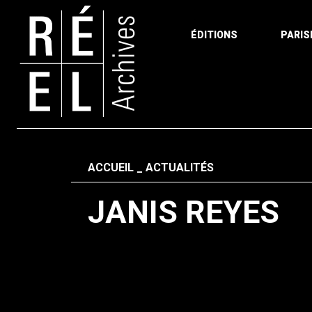
ÉDITIONS
PARIS
Aller au contenu
Fil d'ariane
ACCUEIL
ACTUALITÉS
JANIS REYES