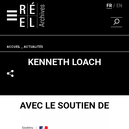
FR
EN
RECHER
Aller au contenu
Fil d'ariane
ACCUEIL
ACTUALITÉS
KENNETH LOACH
AVEC LE SOUTIEN DE