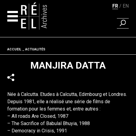
FR
EN
RECHER
Aller au contenu
Fil d'ariane
ACCUEIL
ACTUALITÉS
MANJIRA DATTA
Née à Calcutta. Etudes à Calcutta, Edimbourg et Londres.
Depuis 1981, elle a réalisé une série de films de
formation pour les femmes et, entre autres :
– All roads Are Closed, 1987
– The Sacrifice of Babulal Bhuyia, 1988
– Democracy in Crisis, 1991