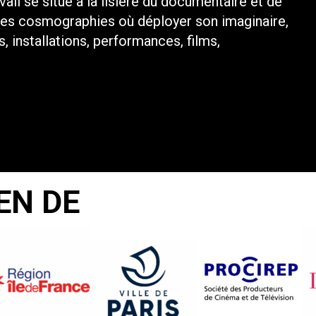
ail se situe à la lisière du documentaire et de
el des cosmographies où déployer son imaginaire,
, installations, performances, films,
EN DE