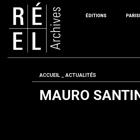
ÉDITIONS
PARIS
Aller au contenu
Fil d'ariane
ACCUEIL
ACTUALITÉS
MAURO SANTIN