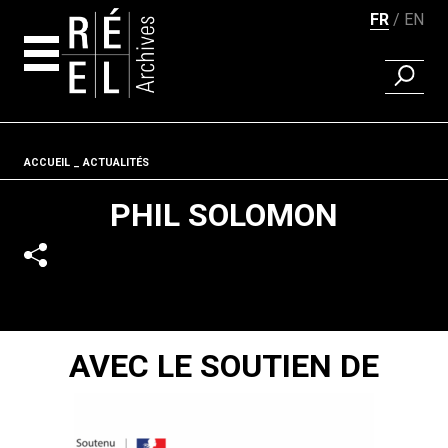
FR
EN
RECHER
Aller au contenu
Fil d'ariane
ACCUEIL
ACTUALITÉS
PHIL SOLOMON
AVEC LE SOUTIEN DE