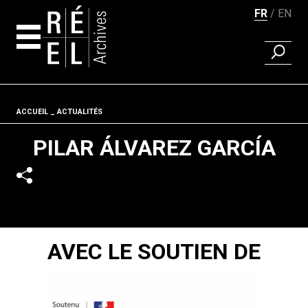
FR
EN
RECHER
Aller au contenu
Fil d'ariane
ACCUEIL
ACTUALITÉS
PILAR ÁLVAREZ GARCÍA
AVEC LE SOUTIEN DE