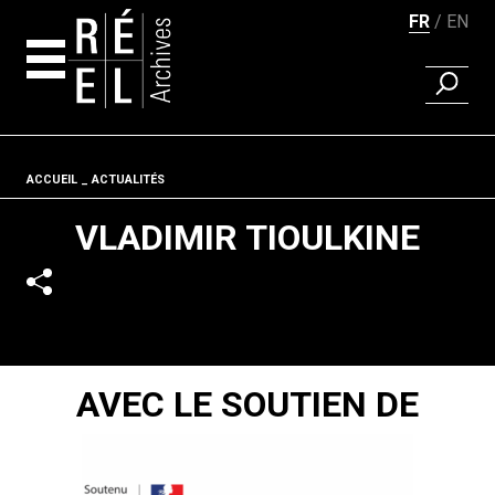
FR
EN
RECHER
Aller au contenu
Fil d'ariane
ACCUEIL
ACTUALITÉS
VLADIMIR TIOULKINE
AVEC LE SOUTIEN DE