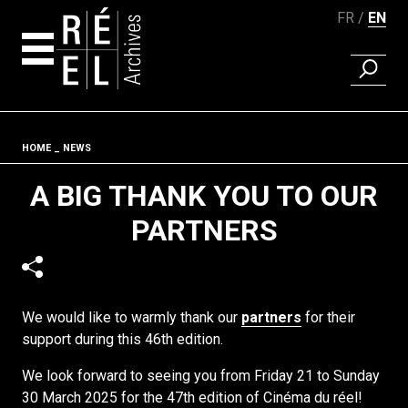
FR
EN
FIND A 
Skip to content
Fil d'ariane
HOME
NEWS
A BIG THANK YOU TO OUR
PARTNERS
We would like to warmly thank our
partners
for their
support during this 46th edition.
We look forward to seeing you from Friday 21 to Sunday
30 March 2025 for the 47th edition of Cinéma du réel!