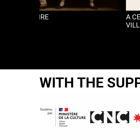
XTRAORDINAIRE
A C
VIL
WITH THE SUP