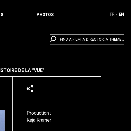
FR
EN
DS
PHOTOS
FIND A FILM, A DIRECTOR, A THEME...
STOIRE DE LA "VUE"
Production :
Keja Kramer