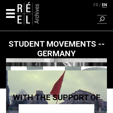
FR
EN
FIND A 
Skip to content
STUDENT MOVEMENTS --
GERMANY
Paging
WITH THE SUPPORT OF