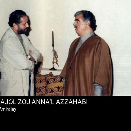
RAJOL ZOU ANNA’L AZZAHABI
Amiralay