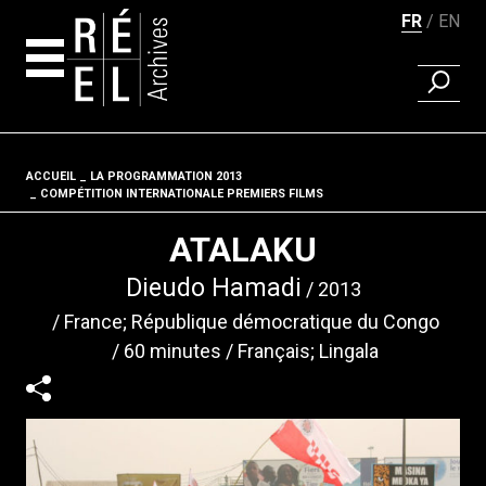
FR
EN
RECHER
Aller au contenu
ACCUEIL
LA PROGRAMMATION 2013
Fil d'ariane
COMPÉTITION INTERNATIONALE PREMIERS FILMS
ATALAKU
Dieudo Hamadi
2013
France; République démocratique du Congo
60 minutes
Français; Lingala