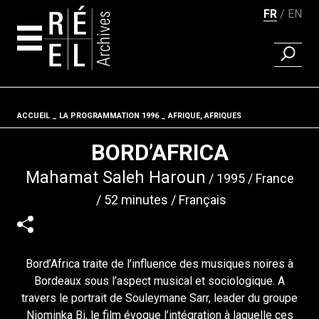
FR
EN
RECHER
Aller au contenu
ACCUEIL
LA PROGRAMMATION 1996
Fil d'ariane
AFRIQUE, AFRIQUES
BORD’AFRICA
Mahamat Saleh Haroun
1995
France
52 minutes
Français
Bord’Africa traite de l’influence des musiques noires à
Bordeaux sous l’aspect musical et sociologique. A
travers le portrait de Souleymane Sarr, leader du groupe
Niominka Bi, le film évoque l’intégration à laquelle ces