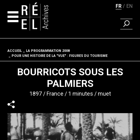
FR
EN
RECHER
Aller au contenu
ACCUEIL
LA PROGRAMMATION 2008
Fil d'ariane
POUR UNE HISTOIRE DE LA "VUE" : FIGURES DU TOURISME
BOURRICOTS SOUS LES
PALMIERS
1897
France
1 minutes
muet