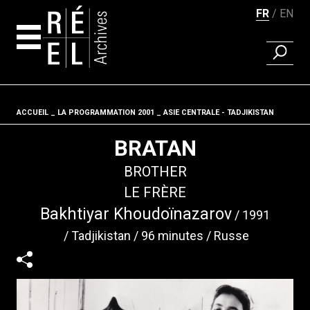
FR
EN
RECHER
Aller au contenu
ACCUEIL
LA PROGRAMMATION 2001
Fil d'ariane
ASIE CENTRALE - TADJIKISTAN
BRATAN
BROTHER
LE FRÈRE
Bakhtiyar Khoudoïnazarov
1991
Tadjikistan
96 minutes
Russe